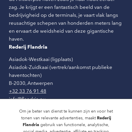
zag. Je krijgt er een fantastisch beeld van de
bedrijvigheid op de terminals, je vaart vlak langs
reusachtige schepen van honderden meters lang
en ervaart de weidsheid van deze gigantische
haven.
Rederij Flandria
Asiadok-Westkaai (ligplaats)
Asiadok-Zuidkaai (vertrek/aankomst publieke
haventochten)
B-2030
,
Antwerpen
+32 33 76 91 48
info@flandria.nu
Contact
Om je beter van dienst te kunnen zijn en voor het
tonen van relevante advertenties, maakt
Rederij
Vaaragenda
Flandria
gebruik van functionele, analytische,
social media, advertentie, affiliate en tracking