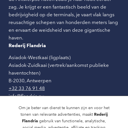
zag. Je krijgt er een fantastisch beeld van de
bedrijvigheid op de terminals, je vaart vlak langs
reusachtige schepen van honderden meters lang
en ervaart de weidsheid van deze gigantische
haven.
Rederij Flandria
Asiadok-Westkaai (ligplaats)
Asiadok-Zuidkaai (vertrek/aankomst publieke
haventochten)
B-2030
,
Antwerpen
+32 33 76 91 48
info@flandria.nu
Contact
Om je beter van dienst te kunnen zijn en voor het
tonen van relevante advertenties, maakt
Rederij
Vaaragenda
Flandria
gebruik van functionele, analytische,
social media, advertentie, affiliate en tracking