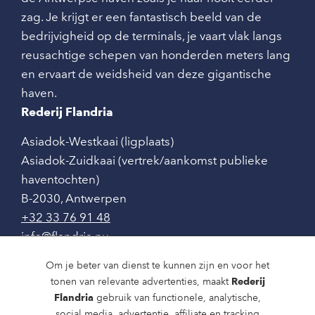
zag. Je krijgt er een fantastisch beeld van de
bedrijvigheid op de terminals, je vaart vlak langs
reusachtige schepen van honderden meters lang
en ervaart de weidsheid van deze gigantische
haven.
Rederij Flandria
Asiadok-Westkaai (ligplaats)
Asiadok-Zuidkaai (vertrek/aankomst publieke
haventochten)
B-2030
,
Antwerpen
+32 33 76 91 48
info@flandria.nu
Contact
Om je beter van dienst te kunnen zijn en voor het
tonen van relevante advertenties, maakt
Rederij
Vaaragenda
Flandria
gebruik van functionele, analytische,
social media, advertentie, affiliate en tracking