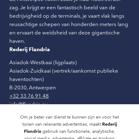
zag. Je krijgt er een fantastisch beeld van de
bedrijvigheid op de terminals, je vaart vlak langs
reusachtige schepen van honderden meters lang
en ervaart de weidsheid van deze gigantische
haven.
Rederij Flandria
Asiadok-Westkaai (ligplaats)
Asiadok-Zuidkaai (vertrek/aankomst publieke
haventochten)
B-2030
,
Antwerpen
+32 33 76 91 48
info@flandria.nu
Contact
Om je beter van dienst te kunnen zijn en voor het
tonen van relevante advertenties, maakt
Rederij
Vaaragenda
Flandria
gebruik van functionele, analytische,
social media, advertentie, affiliate en tracking