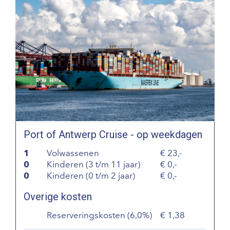
Port of Antwerp Cruise - op weekdagen
1
Volwassenen
23,-
0
Kinderen (3 t/m 11 jaar)
0,-
0
Kinderen (0 t/m 2 jaar)
0,-
Overige kosten
Reserveringskosten (6,0%)
1,38