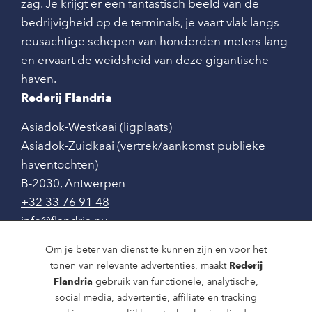
zag. Je krijgt er een fantastisch beeld van de
bedrijvigheid op de terminals, je vaart vlak langs
reusachtige schepen van honderden meters lang
en ervaart de weidsheid van deze gigantische
haven.
Rederij Flandria
Asiadok-Westkaai (ligplaats)
Asiadok-Zuidkaai (vertrek/aankomst publieke
haventochten)
B-2030
,
Antwerpen
+32 33 76 91 48
info@flandria.nu
Contact
Om je beter van dienst te kunnen zijn en voor het
tonen van relevante advertenties, maakt
Rederij
Vaaragenda
Flandria
gebruik van functionele, analytische,
social media, advertentie, affiliate en tracking
Rondvaarten en dagtochten